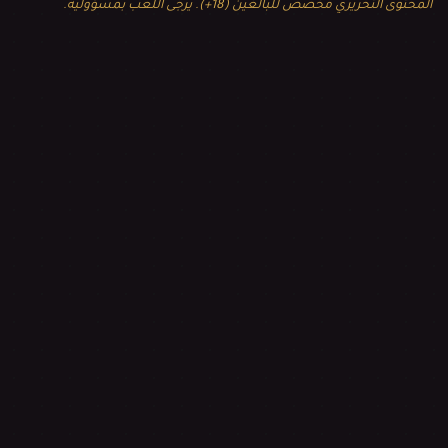
المحتوى التحريري مخصص للبالغين (18+). يرجى اللعب بمسؤولية.