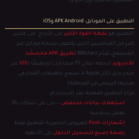
المشفّرة مباشرة دون تحويل.
التطبيق على الموبايل: APK Android وiOS
التطبيق هو
نقطة القوة الأكبر
على الأرجح. على عكس
كثير من المنافسين الذين يكتفون بنسخة موبايل عبر
المتصفح، تقدّم 888starz
تطبيق APK مخصصًا
للأندرويد
(حجمه حوالي 75 ميجابايت) وتطبيقًا لـ
iOS
عبر
متجر بديل (لأن Apple لا تسمح بتطبيقات القمار في
متجرها الرسمي في المنطقة).
مزايا التطبيق الفعلية بعد الاستخدام:
استهلاك بيانات منخفض
— حتى على شبكات 3G
يعمل بسلاسة
إشعارات Push
للعروض الحصرية للتطبيق فقط
بصمة إصبع لتسجيل الدخول
على الأجهزة