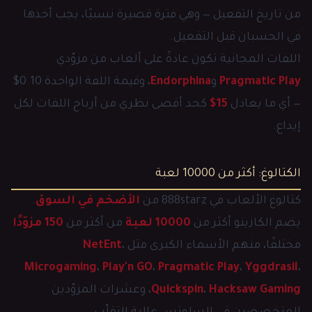
من تاريخ التفعيل — وهي فترة قصيرة نسبيًا، يجب أخذها
في الحسبان قبل التفعيل.
اللفات المجانية تكون عادةً على ألعاب من مزوّدي
Pragmatic Play
و
Endorphina
، وقيمة اللفة الواحدة 0.10$
— أي ما يعادل
15$
كحد أقصى نظري من أرباح اللفات لكل
إيداع.
الكتالوغ: أكثر من 10000 لعبة
كتالوغ الألعاب في 888starz من
الأضخم في السوق
.
يضم الكازينو أكثر من
10000 لعبة
من أكثر من
150 مزوّدًا
مختلفًا، منهم الأسماء الكبرى مثل
،
NetEnt
Microgaming
،
Play'n GO
،
Pragmatic Play
،
Yggdrasil
،
Hacksaw Gaming
،
Quickspin
، وعشرات المزوّدين