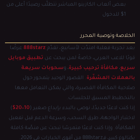
بعض ألعاب الكازينو المباشر تتطلّب رصيدًا أعلى من
1$ للدخول
الخلاصة وتوصية المحرر
بعد تجربة فعلية امتدّت لأسابيع، تقدّم
888starz
عرضًا
قويًا للاعب العربي، خاصةً لمن يبحث عن
تطبيق موبايل
سريع
،
مكافأة ترحيب كبيرة
، و
سحوبات سريعة
بالعملات المشفّرة
. القصور الوحيد يتمحور حول
صلاحية المكافأة القصيرة، والتي يمكن التعامل معها
بالتخطيط المسبق للجلسات.
إذا كنت لاعبًا جديدًا، نوصي بالبدء بإيداع صغير (
10–20$
)
لاختبار الواجهة، طرق السحب، وسرعة الدعم قبل تفعيل
المكافأة. وإذا كنت لاعبًا متمرسًا تبحث عن منصّة كاملة
بكتالوغ كبير، فـ888starz من أقوى الخيارات في 2026.