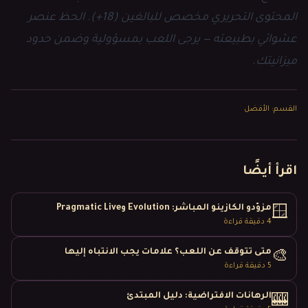
المحتوى التحريري مخصص للبالغين (18+). الحظ عنصر
عشوائي بطبيعته — يرجى اللعب بمسؤولية وضمن حدود
ميزانيتك.
القسم
:
الأفضل
اقرأ أيضًا
مزوّدو الكازينو المباشر: Evolution وPragmatic Live
🪟
4
دقيقة قراءة
متى تتوقف عن اللعب؟ علامات يجب الانتباه إليها
🎨
5
دقيقة قراءة
الرهانات الافتراضية: دليل المبتدئ
🎰