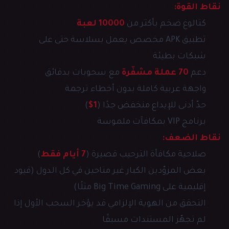
نقاط القوة:
كتالوغ ضخم بأكثر من
10000 لعبة
تطبيق APK مخصص يعمل بسلاسة حتى على
شبكات بطيئة
دعم
70 عملة مشفّرة
مع سحوبات بدقائق
واجهة عربية كاملة بدون أخطاء ترجمة
حدّ أدنى للإيداع منخفض جدًا (
1$
)
برنامج VIP بمكافآت ملموسة
نقاط الضعف:
صلاحية مكافأة الترحيب قصيرة (
7 أيام فقط
)
بعض المزوّدين الكبار غير متاحين في كل الدول (قيود
إقليمية على Big Time Gaming مثلًا)
التحقق من الهوية الإلزامي قد يؤخر السحب الأول إذا
لم تجهّز المستندات مسبقًا