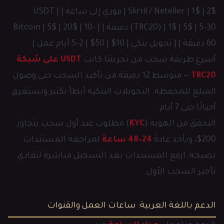
Skrill / Neteller | 1$ | 2$ | فوري إلى ساعة | | USDT
(TRC20) | 1$ | 5$ | 5–30 دقيقة | | Bitcoin | 5$ | 20$ | 10–
60 دقيقة | | تحويل بنكي | 10$ | 50$ | 2–5 أيام عمل |
أسرع طريقة سحب من تجربتنا كانت
USDT على شبكة
TRC20
— متوسط 12 دقيقة من تأكيد السحب حتى وصول
المبلغ للمحفظة. التحويلات البنكية أبطأ بكثير وتستغرق
أحيانًا حتى 7 أيام.
التحقق من الهوية (
KYC
) مطلوب عند أول سحب يتجاوز
200$، ويأخذ عادةً
24–48 ساعة
لمراجعة المستندات.
نصيحة: ارفع المستندات بعد التسجيل مباشرة لتفادي
تأخير السحب الأول.
الدعم باللغة العربية: ساعات العمل والقنوات