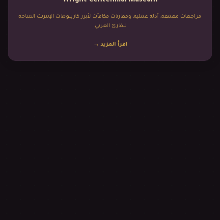
Wright Centennial Museum
مراجعات معمقة، أدلة عملية، ومقارنات مكافآت لأبرز كازينوهات الإنترنت المتاحة
للقارئ العربي.
اقرأ المزيد
→