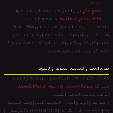
المدعومة
وضع ليلي
يريح العين عند اللعب لساعات طويلة
حفظ تلقائي للجلسة
لو انقطع الإنترنت
التحديثات تأتي عبر التطبيق نفسه وليس Google Play،
وهذا يعني أنّ أوّل مرة ستحتاج لتفعيل خيار "تثبيت من
مصادر غير معروفة" في إعدادات الهاتف. خطوة بسيطة
لكنها قد تربك المستخدم الجديد.
طرق الدفع والسحب: السرعة والحدود
كما ذُكر، أكثر من 300 طريقة دفع. لكن ما يهمّ اللاعب
فعلًا هو
سرعة السحب
و
الحدود الدنيا/القصوى
.
الأرقام بناءً على الاختبار الفعلي:
| الطريقة | الإيداع الأدنى | السحب الأدنى | وقت السحب |
|---|---|---|---| | Visa/Mastercard | 1$ | 2$ | 1–3 أيام عمل | |