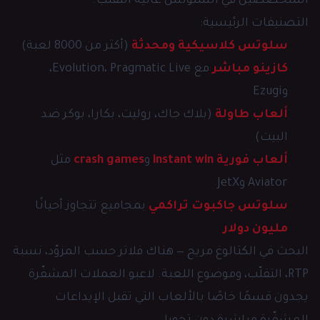
المتخصصين في السلوتس عالية التقلّب.
التصنيفات الرئيسية:
سلوتس كلاسيكية ومحدثة
(أكثر من 8000 لعبة)
كازينو مباشر
مع Evolution، Pragmatic Live،
وEzugi
ألعاب طاولة
(بلاك جاك، روليت، بكارا، بوكر ضد
البيت)
ألعاب فورية instant win
و
crash games
مثل
Aviator وJetX
سلوتس جاكبوت تراكمي
بمجاميع تتجاوز أحيانًا
مليون دولار
البحث في الكتالوغ مريح — هناك فلاتر حسب المزوّد، نسبة
RTP، التقلّب، وموضوع اللعبة. لاعبو العملات المشفّرة
يجدون قسمًا خاصًا بالألعاب التي تقبل الإيداعات