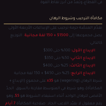
في القطاع، ويُعدّ من أبرز نقاط القوة.
مكافأة الترحيب وشروط الرهان
تقدّم المنصّة حزمة ترحيب على الإيداعات الأربعة الأولى
يصل مجموعها إلى
1500$ + 150 لفة مجانية
. التوزيع
كالتالي:
الإيداع الأول:
100% حتى 300$
الإيداع الثاني:
50% حتى 350$
الإيداع الثالث:
25% حتى 400$
الإيداع الرابع:
25% حتى 450$ + 150 لفة مجانية
شرط الرهان (wagering) هو
x35
على مجموع (الإيداع +
المكافأة)، وهو شرط في المتوسط مقارنة بالسوق. الحدّ
الأقصى للرهان الواحد أثناء استيفاء الشروط هو
5$
، وهو
رقم معقول لا يقيّد اللاعب الجاد. صلاحية المكافأة
7 أيام