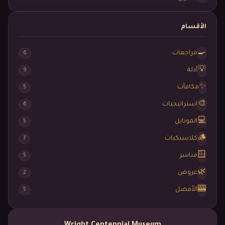
الأقسام
🍳
مراجعات
6
💡
أدلة
9
✨
مكافآت
5
🎨
استراتيجيات
6
💻
الموبايل
5
🪵
كلاسيكيات
7
🪟
مباشر
5
🌿
عروض
2
🎰
الأفضل
5