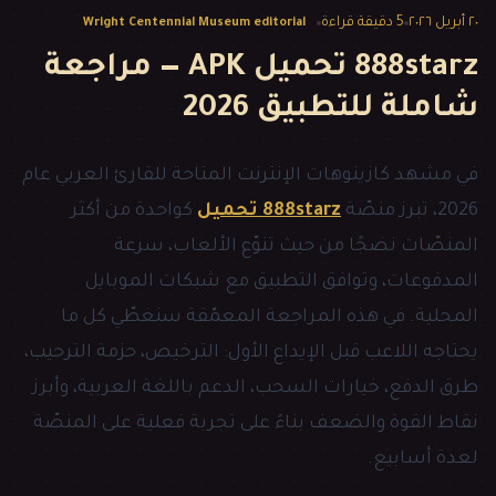
٢٠ أبريل ٢٠٢٦
5
دقيقة قراءة
Wright Centennial Museum editorial
888starz تحميل APK — مراجعة
شاملة للتطبيق 2026
في مشهد كازينوهات الإنترنت المتاحة للقارئ العربي عام
2026، تبرز منصّة
888starz تحميل
كواحدة من أكثر
المنصّات نضجًا من حيث تنوّع الألعاب، سرعة
المدفوعات، وتوافق التطبيق مع شبكات الموبايل
المحلية. في هذه المراجعة المعمّقة سنغطّي كل ما
يحتاجه اللاعب قبل الإيداع الأول: الترخيص، حزمة الترحيب،
طرق الدفع، خيارات السحب، الدعم باللغة العربية، وأبرز
نقاط القوة والضعف بناءً على تجربة فعلية على المنصّة
لعدة أسابيع.