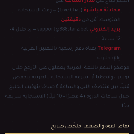
الدعم متاح على
مدار الساعة
عبر:
محادثة مباشرة
(Live Chat) — وقت الاستجابة
المتوسط أقل من
دقيقتين
بريد إلكتروني
support@888starz.bet — رد خلال 4–
12 ساعة
Telegram
بقناة دعم رسمية باللغتين العربية
والإنجليزية
موظفو الدعم باللغة العربية يعملون على الأرجح خلال
نوبتين، ولاحظنا أن سرعة الاستجابة بالعربية تنخفض
قليلًا بين منتصف الليل والساعة 6 صباحًا بتوقيت الخليج.
خلال ساعات الذروة (4 عصرًا – 10 ليلًا) الاستجابة سريعة
جدًا.
نقاط القوة والضعف: ملخّص صريح