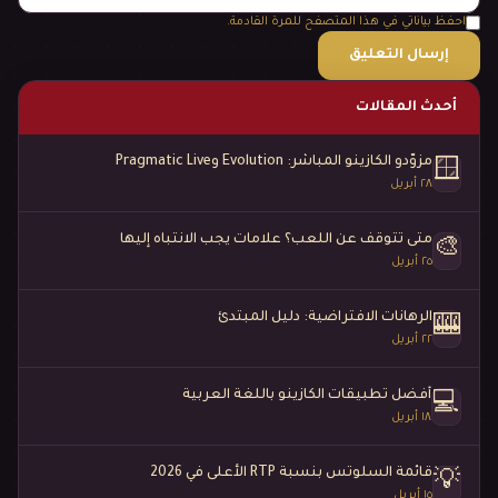
احفظ بياناتي في هذا المتصفح للمرة القادمة.
أحدث المقالات
مزوّدو الكازينو المباشر: Evolution وPragmatic Live
🪟
٢٨ أبريل
متى تتوقف عن اللعب؟ علامات يجب الانتباه إليها
🎨
٢٥ أبريل
الرهانات الافتراضية: دليل المبتدئ
🎰
٢٢ أبريل
أفضل تطبيقات الكازينو باللغة العربية
💻
١٨ أبريل
قائمة السلوتس بنسبة RTP الأعلى في 2026
💡
١٥ أبريل