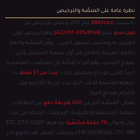
نظرة عامة على المنصّة والترخيص
تأسست
888starz
عام 2017 وتعمل بترخيص من
كوراساو
برقم
8048/JAZ2017-005
، وهو ترخيص دولي
معترف به ومناسب للسوق العربي. توفّر المنصّة واجهة
باللغة العربية بالكامل من أول صفحة التسجيل وحتى
نموذج السحب، وهو أمر لا تقدّمه كل المنصّات المنافسة.
الحدّ الأدنى للإيداع منخفض جدًا —
يبدأ من 1$ فقط
، ما
يجعلها مناسبة للاعب الذي يريد تجربة الكازينو قبل
الالتزام بمبالغ كبيرة.
تغطّي المنصّة أكثر من
300 طريقة دفع
بين البطاقات
البنكية، المحافظ الإلكترونية، التحويلات المحلية في عدة
دول، وحوالي
70 عملة مشفّرة
بما فيها BTC، ETH، USDT
(TRC20/ERC20)، LTC، XRP، وعملات أصغر. هذا التنوع نادر