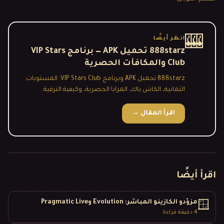
🎰
انظر أيضًا
888starz تحميل APK — برنامج VIP Stars
Club والمكافآت الحصرية
888starz تحميل APK وبرنامج VIP Stars Club: المستويات
الثمانية، الكاش باك، المزايا الحصرية، وكيفية الترقية.
اقرأ المقال
→
اقرأ أيضًا
مزوّدو الكازينو المباشر: Evolution وPragmatic Live
🪟
4
دقيقة قراءة