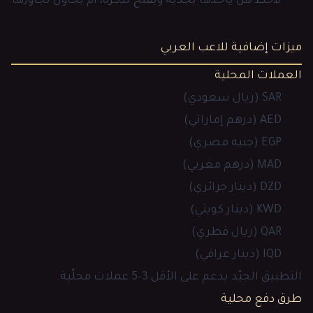
لاحظ هل يأخذها بجدّية ويفتح تذكرة، أم يحاول تجاوزها
ميزات إضافية للاعب العربي
العملات المحلية
SAR (ريال سعودي)
AED (درهم إماراتي)
EGP (جنيه مصري)
MAD (درهم مغربي)
DZD (دينار جزائري)
KWD (دينار كويتي)
QAR (ريال قطري)
IQD (دينار عراقي)
التطبيق الجيّد يدعم على الأقل 3–5 عملات محلّية.
طرق دفع محلية