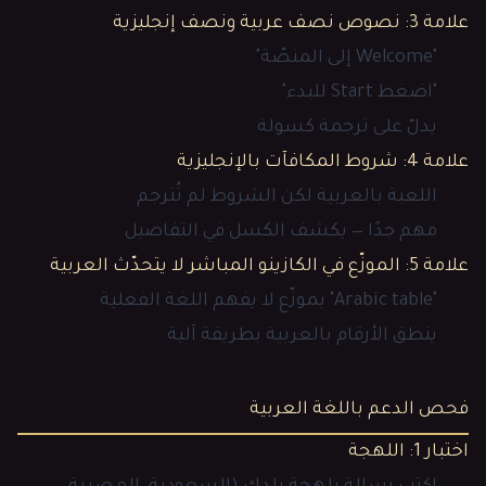
علامة 3: نصوص نصف عربية ونصف إنجليزية
"Welcome إلى المنصّة"
"اضغط Start للبدء"
يدلّ على ترجمة كسولة
علامة 4: شروط المكافآت بالإنجليزية
اللعبة بالعربية لكن الشروط لم تُترجم
مهم جدًا — يكشف الكسل في التفاصيل
علامة 5: الموزّع في الكازينو المباشر لا يتحدّث العربية
"Arabic table" بموزّع لا يفهم اللغة الفعلية
ينطق الأرقام بالعربية بطريقة آلية
فحص الدعم باللغة العربية
اختبار 1: اللهجة