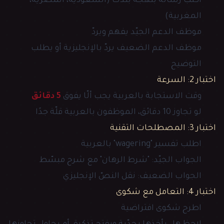
اكتب رسالة بلهجة بلدك (السعودية، المصرية،
المغربية)
موظف الدعم الجيّد يفهم ويردّ
موظف الدعم الضعيف يردّ بالإنجليزية أو يطلب
التوضيح
اختبار 2: السرعة
وقت الاستجابة بالعربية يجب ألّا يفوق
5 دقائق
لو تجاوز 10 دقائق، الموظفون بالعربية قلّة جدًا
اختبار 3: المصطلحات التقنية
اطلب تفسير "wagering" بالعربية
الجواب الجيّد: "شرط الرهان" مع شرح مبسّط
الجواب الضعيف: نقل النصّ الإنجليزي
اختبار 4: التعامل مع شكوى
اطرح شكوى افتراضية