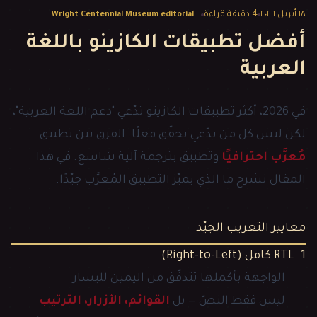
١٨ أبريل ٢٠٢٦
4
دقيقة قراءة
Wright Centennial Museum editorial
أفضل تطبيقات الكازينو باللغة
العربية
في 2026، أكثر تطبيقات الكازينو تدّعي "دعم اللغة العربية"،
لكن ليس كل من يدّعي يحقّق فعلًا. الفرق بين تطبيق
مُعرَّب احترافيًا
وتطبيق بترجمة آلية شاسع. في هذا
المقال نشرح ما الذي يميّز التطبيق المُعرَّب جيّدًا.
معايير التعريب الجيّد
1. RTL كامل (Right-to-Left)
الواجهة بأكملها تتدفّق من اليمين لليسار
ليس فقط النصّ — بل
القوائم، الأزرار، الترتيب