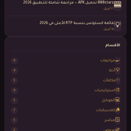
888starz تحميل APK — مراجعة شاملة للتطبيق 2026
🎰
٢٠ أبريل
قائمة السلوتس بنسبة RTP الأعلى في 2026
💡
١٥ أبريل
الأقسام
🍳
مراجعات
6
💡
أدلة
9
✨
مكافآت
5
🎨
استراتيجيات
6
💻
الموبايل
5
🪵
كلاسيكيات
7
🪟
مباشر
5
🌿
عروض
2