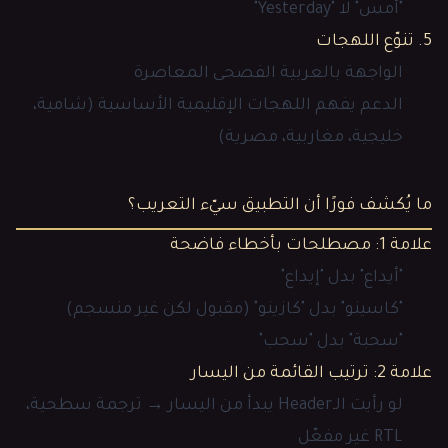
"أمس" لا "Yesterday"
5. تنوّع اللهجات
الواجهة بالعربية الفصحى المعاصرة
الدعم يفهم اللهجات الإقليمية الأساسية (شامية،
خليجية، مغاربية، مصرية)
ما يُكشف فورًا أن التطبيق سيّء التعريب؟
علامة 1: مصطلحات بأخطاء فاضحة
"أيداع" بدل "إيداع"
"كاسينو" بدل "كازينو" (مقبول لكن غير منسجم)
"سحبة" بدل "سحب"
علامة 2: ترتيب القائمة من اليسار
لو رأيت الـHeader يبدأ من اليسار → ترجمة سطحية،
RTL غير مفعّل