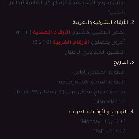
اختبار سريع: افتح صفحة الإيداع، هل القائمة تبدأ من
اليمين؟
2. الأرقام الشرقية والغربية
بعض اللاعبين يفضّلون
الأرقام الهندية
(٠ ١ ٢ ٣)
آخرون يفضّلون
الأرقام الغربية
(0 1 2 3)
التطبيق الجيّد يتيح الاختيار
3. التاريخ
التقويم الميلادي إلزامي
التقويم الهجري كميزة إضافية
صياغة التاريخ بشكل عربي ("١٥ رمضان ١٤٤٧" مقابل
"Ramadan 15")
4. التواريخ والأوقات بالعربية
"الإثنين" لا "Monday"
"ظهرًا" لا "PM"