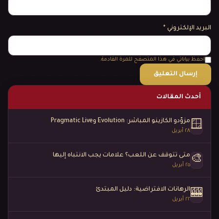
البريد الإلكتروني
*
احفظ بياناتي في هذا المتصفح للمرة القادمة.
أحدث المقالات
مزوّدو الكازينو المباشر: Evolution وPragmatic Live
🪟
٢٨ أبريل
متى تتوقف عن اللعب؟ علامات يجب الانتباه إليها
🎨
٢٥ أبريل
الرهانات الافتراضية: دليل المبتدئ
🎰
٢٢ أبريل