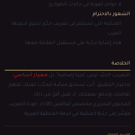
لا حواجز لغوية في حالات الطوارئ
الشعور بالاحترام
المنصّة التي تستثمر في تعريب جدّي تحترم لاعبيها
العرب
هذه إشارة جدّية على مستقبل العلاقة معها
الخلاصة
التعريب الجيّد ليس "ميزة إضافية"، بل
معيار أساسي
لاختيار التطبيق. أنت تستحق منصّة تتحدّث لغتك، تفهم
ثقافتك، وتدفع بعملتك. لا تقبل أقلّ من ذلك.
المحتوى التحريري مخصص للبالغين (18+). جودة التعريب
مؤشّر على جدّية المنصّة في خدمة المنطقة العربية.
القسم
:
الموبايل