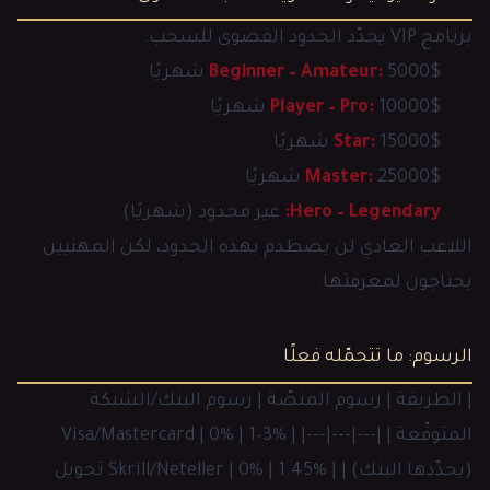
برنامج VIP يحدّد الحدود القصوى للسحب:
5000$ شهريًا
Beginner – Amateur:
10000$ شهريًا
Player – Pro:
15000$ شهريًا
Star:
25000$ شهريًا
Master:
Hero – Legendary:
غير محدود (شهريًا)
اللاعب العادي لن يصطدم بهذه الحدود، لكن المهنيين
يحتاجون لمعرفتها.
الرسوم: ما تتحمّله فعلًا
| الطريقة | رسوم المنصّة | رسوم البنك/الشبكة
المتوقّعة | |---|---|---| | Visa/Mastercard | 0% | 1–3%
(يحدّدها البنك) | | Skrill/Neteller | 0% | 1.45% تحويل