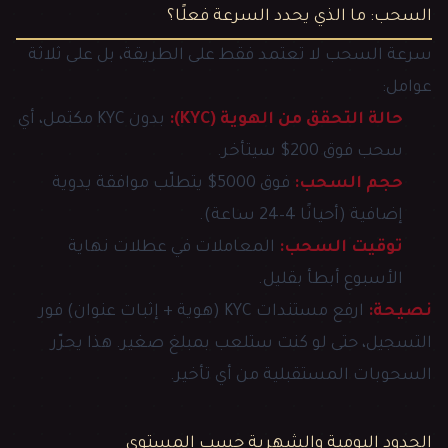
السحب: ما الذي يحدد السرعة فعلًا؟
سرعة السحب لا تعتمد فقط على الطريقة، بل على ثلاثة
عوامل:
حالة التحقق من الهوية (KYC):
بدون KYC مكتمل، أي
سحب فوق 200$ سيتأخر.
حجم السحب:
فوق 5000$ يتطلّب موافقة يدوية
إضافية (أحيانًا 4–24 ساعة).
توقيت السحب:
المعاملات في عطلات نهاية
الأسبوع أبطأ بقليل.
نصيحة:
ارفع مستندات KYC (هوية + إثبات عنوان) فور
التسجيل، حتى لو كنت ستلعب بمبلغ صغير. هذا يحرّر
السحوبات المستقبلية من أي تأخير.
الحدود اليومية والشهرية حسب المستوى