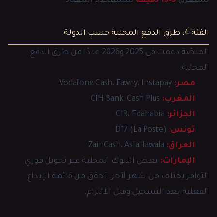
تستغرق
5–15 دقيقة
للمستخدم المعتاد.
الفئة 4: طرق الدفع المحلية حسب الدولة
المنصّة دعمت في 2025 و2026 عددًا من طرق الدفع
المحلية:
مصر:
Vodafone Cash، Fawry، Instapay
المغرب:
CIH Bank، Cash Plus
الجزائر:
CIB، Edahabia
تونس:
D17 (La Poste)
العراق:
ZainCash، AsiaHawala
الإمارات:
بعض البنوك المحلية عبر تحويل فوري
التوافر يختلف من شهر لآخر. تحقّق من قائمة الإيداع
الفعلية بعد التسجيل وقبل الالتزام.