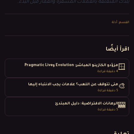
بلدك المتعلّقة بالعملات المشفّرة والقمار قبل البدء.
القسم
:
أدلة
اقرأ أيضًا
مزوّدو الكازينو المباشر: Evolution وPragmatic Live
🪟
4
دقيقة قراءة
متى تتوقف عن اللعب؟ علامات يجب الانتباه إليها
🎨
5
دقيقة قراءة
الرهانات الافتراضية: دليل المبتدئ
🎰
5
دقيقة قراءة