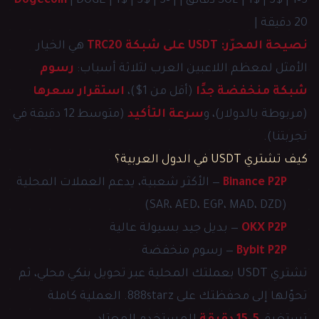
SOL | 1$ | 5$ | 1–5 دقائق | |
| DOGE | 1$ | 5$ | 5–
Dogecoin
20 دقيقة |
نصيحة المحرّر:
USDT على شبكة TRC20
هي الخيار
الأمثل لمعظم اللاعبين العرب لثلاثة أسباب:
رسوم
شبكة منخفضة جدًا
(أقل من 1$)،
استقرار سعرها
(مربوطة بالدولار)، و
سرعة التأكيد
(متوسط 12 دقيقة في
تجربتنا).
كيف تشتري USDT في الدول العربية؟
Binance P2P
— الأكثر شعبية، يدعم العملات المحلية
(SAR، AED، EGP، MAD، DZD)
OKX P2P
— بديل جيد بسيولة عالية
Bybit P2P
— رسوم منخفضة
تشتري USDT بعملتك المحلية عبر تحويل بنكي محلي، ثم
تحوّلها إلى محفظتك على 888starz. العملية كاملة