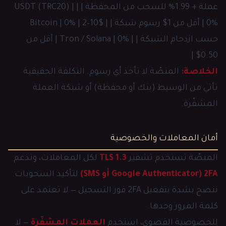
عملة + 1.99% للسحب من المحفظة | | USDT (TRC20) |
0% | أقل من 1$ رسوم شبكة | | Bitcoin | 0% | 2–10$
حسب ازدحام الشبكة | | Tron / Solana | 0% | أقل من
0.50$ |
الخلاصة:
المنصّة لا تأخذ أي رسوم. التكلفة الحقيقية
تأتي من الوسيط (بنك أو محفظة) أو شبكة العملة
المشفّرة.
أمان المعاملات والخصوصية
المنصّة تستخدم تشفير
TLS 1.3
لكل المعاملات، وتدعم
2FA (Google Authenticator أو SMS)
لتأكيد السحوبات.
ننصح بشدة بتفعيل 2FA فور التسجيل — لا تعتمد على
كلمة المرور وحدها.
للخصوصية القصوى، استخدم
العملات المشفّرة
— لا