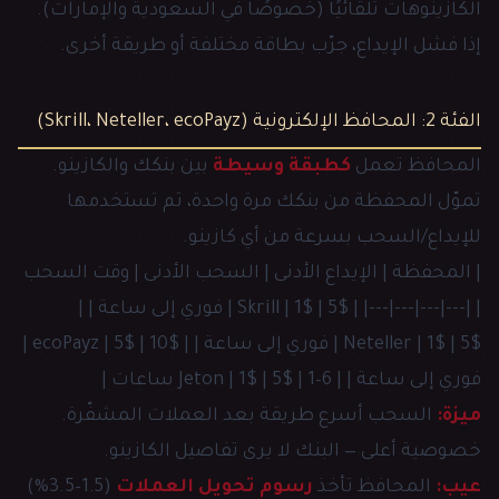
الكازينوهات تلقائيًا (خصوصًا في السعودية والإمارات).
إذا فشل الإيداع، جرّب بطاقة مختلفة أو طريقة أخرى.
الفئة 2: المحافظ الإلكترونية (Skrill، Neteller، ecoPayz)
المحافظ تعمل
كطبقة وسيطة
بين بنكك والكازينو.
تموّل المحفظة من بنكك مرة واحدة، ثم تستخدمها
للإيداع/السحب بسرعة من أي كازينو.
| المحفظة | الإيداع الأدنى | السحب الأدنى | وقت السحب
| |---|---|---|---| | Skrill | 1$ | 5$ | فوري إلى ساعة | |
Neteller | 1$ | 5$ | فوري إلى ساعة | | ecoPayz | 5$ | 10$ |
فوري إلى ساعة | | Jeton | 1$ | 5$ | 1–6 ساعات |
ميزة:
السحب أسرع طريقة بعد العملات المشفّرة.
خصوصية أعلى — البنك لا يرى تفاصيل الكازينو.
عيب:
المحافظ تأخذ
رسوم تحويل العملات
(1.5–3.5%)