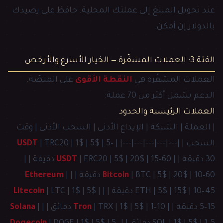
عند تحويل المبلغ إلى عملتك المحلية. حافظ على رصيدك
بالدولار إن أمكن.
الفئة 3: العملات المشفّرة — الخيار الأسرع والأرخص
العملات المشفّرة هي
النقطة الأقوى
على المنصّة.
الدعم يشمل أكثر من 70 عملة:
العملات الرئيسية والحدود
| العملة | الشبكة | الإيداع الأدنى | السحب الأدنى | وقت
السحب | |---|---|---|---|---| |
| TRC20 | 1$ | 5$ | 5–
USDT
30 دقيقة | |
| ERC20 | 5$ | 20$ | 15–60 دقيقة | |
USDT
| BTC | 5$ | 20$ | 10–60 دقيقة | |
Bitcoin
|
Ethereum
ETH | 5$ | 15$ | 10–45 دقيقة | |
| LTC | 1$ | 5$ |
Litecoin
5–15 دقيقة | |
| TRX | 1$ | 5$ | 1–10 دقائق | |
Tron
|
Solana