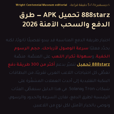
١٠ ديسمبر ٢٠٢٥
5
دقيقة قراءة
Wright Centennial Museum editorial
888starz تحميل APK — طرق
الدفع والسحب الآمنة 2026
اختيار طريقة الدفع المناسبة قد يبدو تفصيلًا ثانويًا، لكنه
يحدّد فعليًا
سرعة الوصول لأرباحك
،
حجم الرسوم
الخفية
، و
سهولة تكرار اللعب
على المنصّة. منصّة
888starz تحميل
تتميّز بدعم
أكثر من 300 طريقة دفع
تغطّي كل احتياجات اللاعب العربي تقريبًا، من البطاقات
البنكية التقليدية إلى أحدث العملات المشفّرة على
شبكات Tron وSolana. في هذا الدليل سنغطّي الفئات
الرئيسية لطرق الدفع، نقارن السرعة والحدود والرسوم،
ونوصي بالخيار الأمثل لكل نوع من اللاعبين.