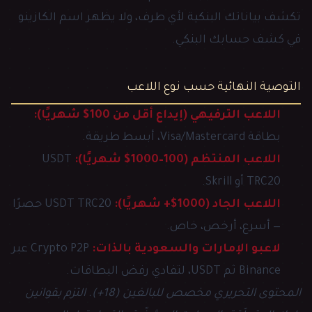
تكشف بياناتك البنكية لأي طرف، ولا يظهر اسم الكازينو
في كشف حسابك البنكي.
التوصية النهائية حسب نوع اللاعب
اللاعب الترفيهي (إيداع أقل من 100$ شهريًا):
بطاقة Visa/Mastercard، أبسط طريقة.
اللاعب المنتظم (100–1000$ شهريًا):
USDT
TRC20 أو Skrill.
اللاعب الجاد (1000$+ شهريًا):
USDT TRC20 حصرًا
— أسرع، أرخص، خاص.
لاعبو الإمارات والسعودية بالذات:
Crypto P2P عبر
Binance ثم USDT، لتفادي رفض البطاقات.
المحتوى التحريري مخصص للبالغين (18+). التزم بقوانين