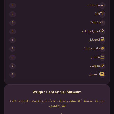
🍳
مراجعات
6
💡
أدلة
9
✨
مكافآت
5
🎨
استراتيجيات
6
💻
الموبايل
5
🪵
كلاسيكيات
7
🪟
مباشر
5
🌿
عروض
2
🎰
الأفضل
5
Wright Centennial Museum
مراجعات معمقة، أدلة عملية، ومقارنات مكافآت لأبرز كازينوهات الإنترنت المتاحة
للقارئ العربي.