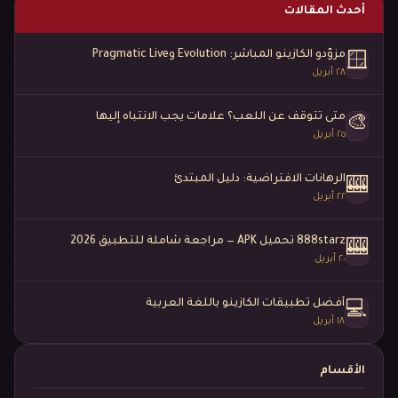
أحدث المقالات
مزوّدو الكازينو المباشر: Evolution وPragmatic Live
🪟
٢٨ أبريل
متى تتوقف عن اللعب؟ علامات يجب الانتباه إليها
🎨
٢٥ أبريل
الرهانات الافتراضية: دليل المبتدئ
🎰
٢٢ أبريل
888starz تحميل APK — مراجعة شاملة للتطبيق 2026
🎰
٢٠ أبريل
أفضل تطبيقات الكازينو باللغة العربية
💻
١٨ أبريل
الأقسام