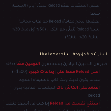
بعض المنصّات تقدّم Reload محدّد أيام (الجمعة
فقط)
بعضها يدمج مكافأة Reload مع لفات مجانية
نسبة Reload تتدنّى مع التكرار (50% أول مرة، 30%
الثانية، 20% الثالثة)
استراتيجية مزدوجة: استخدمهما معًا
كثير من اللاعبين الجادّين يستخدمون
النوعين معًا
بذكاء:
اقبل Reload فقط على إيداعات كبيرة
(300$+)
عندما يكون لديك وقت كافٍ لاستيفاء الشرط
اعتمد على الكاش باك
للجلسات العادية بدون
Reload
استثنِ نفسك من Reload
إذا كنت في أسبوع متعب