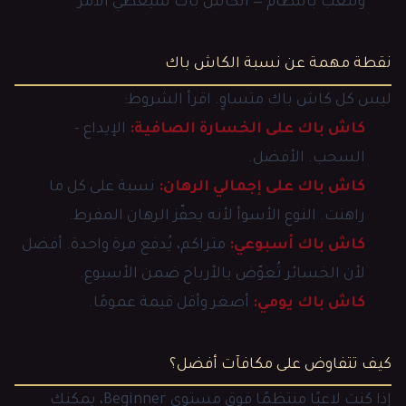
وتلعب بانتظام — الكاش باك سيغطّي الأمر
نقطة مهمة عن نسبة الكاش باك
ليس كل كاش باك متساوٍ. اقرأ الشروط:
كاش باك على الخسارة الصافية:
الإيداع -
السحب. الأفضل.
كاش باك على إجمالي الرهان:
نسبة على كل ما
راهنت. النوع الأسوأ لأنه يحفّز الرهان المفرط.
كاش باك أسبوعي:
متراكم، يُدفع مرة واحدة. أفضل
لأن الخسائر تُعوّض بالأرباح ضمن الأسبوع.
كاش باك يومي:
أصغر وأقل قيمة عمومًا.
كيف تتفاوض على مكافآت أفضل؟
إذا كنت لاعبًا منتظمًا فوق مستوى Beginner، يمكنك