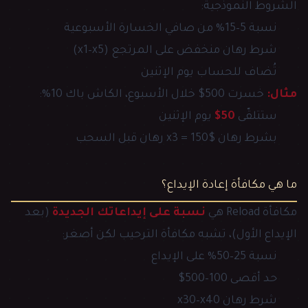
الشروط النموذجية:
نسبة 5–15% من صافي الخسارة الأسبوعية
شرط رهان منخفض على المرتجع (x1–x5)
تُضاف للحساب يوم الإثنين
مثال:
خسرت 500$ خلال الأسبوع، الكاش باك 10%:
ستتلقّى
50$
يوم الإثنين
بشرط رهان x3 = 150$ رهان قبل السحب
ما هي مكافأة إعادة الإيداع؟
مكافأة Reload هي
نسبة على إيداعاتك الجديدة
(بعد
الإيداع الأول)، تشبه مكافأة الترحيب لكن أصغر:
نسبة 25–50% على الإيداع
حد أقصى 100–500$
شرط رهان x30–x40