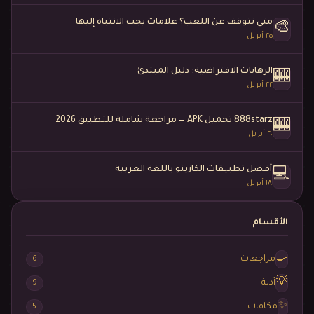
متى تتوقف عن اللعب؟ علامات يجب الانتباه إليها
🎨
٢٥ أبريل
الرهانات الافتراضية: دليل المبتدئ
🎰
٢٢ أبريل
888starz تحميل APK — مراجعة شاملة للتطبيق 2026
🎰
٢٠ أبريل
أفضل تطبيقات الكازينو باللغة العربية
💻
١٨ أبريل
الأقسام
🍳
مراجعات
6
💡
أدلة
9
✨
مكافآت
5