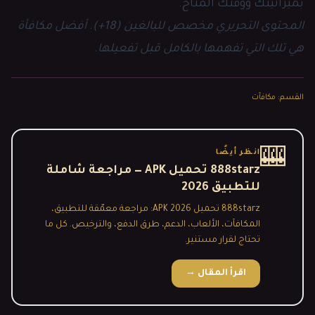
بميزانيتك ووقتك المتاح.
المحتوى التحريري مخصص للبالغين (18+). أفضل مكافأة
هي تلك التي تفهمها بالكامل قبل تفعيلها.
القسم
:
مكافآت
🎰
انظر أيضًا
888starz تحميل APK — مراجعة شاملة
للتطبيق 2026
888starz تحميل APK 2026: مراجعة معمّقة للتطبيق،
المكافآت، الألعاب، الدعم، طرق الدفع، والترخيص. كل ما
تحتاج لقرار مستنير.
اقرأ المقال
→