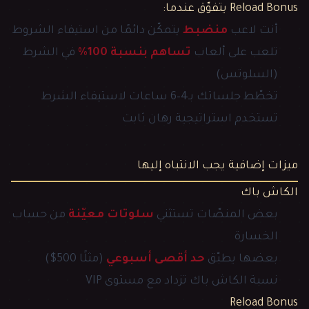
Reload Bonus يتفوّق عندما:
أنت لاعب
منضبط
يتمكّن دائمًا من استيفاء الشروط
تلعب على ألعاب
تساهم بنسبة 100%
في الشرط
(السلوتس)
تخطّط جلساتك بـ4–6 ساعات لاستيفاء الشرط
تستخدم استراتيجية رهان ثابت
ميزات إضافية يجب الانتباه إليها
الكاش باك
بعض المنصّات تستثني
سلوتات معيّنة
من حساب
الخسارة
بعضها يطبّق
حد أقصى أسبوعي
(مثلًا 500$)
نسبة الكاش باك تزداد مع مستوى VIP
Reload Bonus