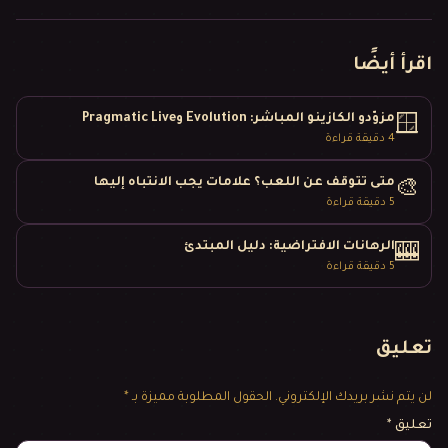
اقرأ أيضًا
مزوّدو الكازينو المباشر: Evolution وPragmatic Live
🪟
4
دقيقة قراءة
متى تتوقف عن اللعب؟ علامات يجب الانتباه إليها
🎨
5
دقيقة قراءة
الرهانات الافتراضية: دليل المبتدئ
🎰
5
دقيقة قراءة
تعليق
لن يتم نشر بريدك الإلكتروني.
الحقول المطلوبة مميزة بـ *
تعليق
*