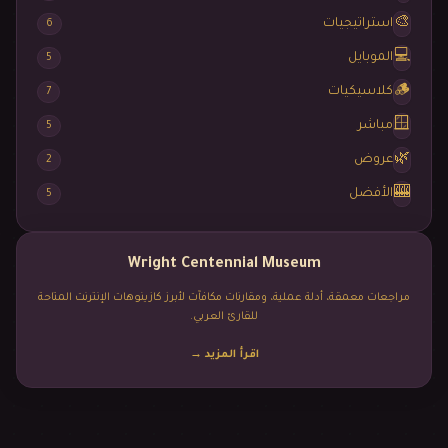
🎨
استراتيجيات
6
💻
الموبايل
5
🪵
كلاسيكيات
7
🪟
مباشر
5
🌿
عروض
2
🎰
الأفضل
5
Wright Centennial Museum
مراجعات معمقة، أدلة عملية، ومقارنات مكافآت لأبرز كازينوهات الإنترنت المتاحة
للقارئ العربي.
اقرأ المزيد
→