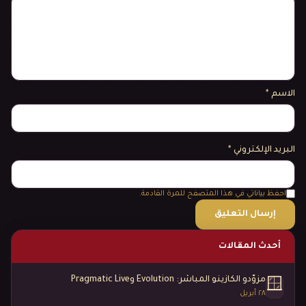
الاسم
*
البريد الإلكتروني
*
احفظ بياناتي في هذا المتصفح للمرة القادمة.
أحدث المقالات
مزوّدو الكازينو المباشر: Evolution وPragmatic Live
🪟
٢٨ أبريل