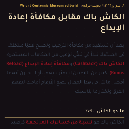
١٨ فبراير ٢٠٢٦
4
دقيقة قراءة
Wright Centennial Museum editorial
الكاش باك مقابل مكافأة إعادة
الإيداع
بعد أن تستفيد من مكافأة الترحيب وتصبح لاعبًا منتظمًا
في المنصّة، تبدأ في تلقّي نوعين من المكافآت المستمرة:
الكاش باك (Cashback)
و
مكافأة إعادة الإيداع (Reload
Bonus)
. كثير من اللاعبين لا يميّز بينهما، أو لا يقارن أيهما
أفضل ماليًا. في هذا المقال نضع الأرقام أمامك لتفهم
الفرق وتختار ما يناسبك.
ما هو الكاش باك؟
الكاش باك هو
نسبة من خسائرك المرتجعة
كرصيد.