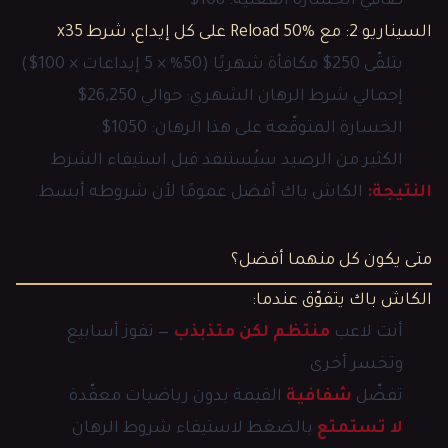
صافي الخسارة الفعلية: 108$
السيناريو 2: مع Reload 50% على كل إيداع، شرط x35
يتلقّى 250$ مكافأة شهريًا (50% × 5 إيداعات × 100$)
إجمالي شرط الرهان الشهري: حوالي 26,250$
الخسارة المتوقّعة على هذا الرهان: 1050$
الكثير من الرصيد سيُستنفد قبل استيفاء الشرط
النتيجة:
الكاش باك أفضل عمومًا لأن شروطه أبسط.
متى يكون كل منهما أفضل؟
الكاش باك يتفوّق عندما:
أنت لاعب
منتظم لكن متذبذب
— تفوز أسابيع
وتخسر أخرى
تفضّل
شفافية
القيمة بدون رياضيات معقّدة
لا تستمتع
بالضغط لاستيفاء شروط الرهان