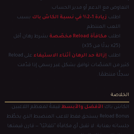
التفاوض مع الدعم أو مدير الحساب:
اطلب
زيادة 1–2% في نسبة الكاش باك
بسبب
اللعب المنتظم
اطلب
مكافأة Reload مخصّصة
بشرط رهان أقل
(x25 بدلًا من x35)
اطلب
إزالة حد الرهان أثناء الاستيفاء
على Reload
كثير من المنصّات توافق بشكل غير رسمي إذا قدّمت
سجلًّا منتظمًا.
الخلاصة
الكاش باك
الأفضل والأبسط
قيمةً لمعظم اللاعبين.
Reload Bonus يستحق فقط للاعب المنضبط الذي يخطّط
جلساته بعناية. لا تقبل أي مكافأة "تلقائيًا" — قارن قيمتها