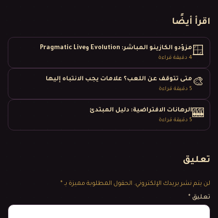
اقرأ أيضًا
مزوّدو الكازينو المباشر: Evolution وPragmatic Live
🪟
4
دقيقة قراءة
متى تتوقف عن اللعب؟ علامات يجب الانتباه إليها
🎨
5
دقيقة قراءة
الرهانات الافتراضية: دليل المبتدئ
🎰
5
دقيقة قراءة
تعليق
لن يتم نشر بريدك الإلكتروني.
الحقول المطلوبة مميزة بـ *
تعليق
*