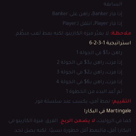
السابقة
إذا فاز Banker، راهن على Banker
إذا فاز Player، انتقل لـPlayer
ملاحظة:
لا يغيّر ميزة الكازينو، لكنه نمط لعب منظّم.
استراتيجية 1-3-2-6
راهن بـ1$ في الجولة 1
إذا فزت، راهن بـ3$ في الجولة 2
إذا فزت، راهن بـ2$ في الجولة 3
إذا فزت، راهن بـ6$ في الجولة 4
ثم أعد البدء من الخطوة 1
التقييم:
نمط آمن، يكسب عند سلسلة فوز.
Martingale في البكارا
كما في الروليت،
لا يضمن الربح
. الفرق: ميزة الكازينو في
البكارا أقل، فالنمط أقل خطورة نسبيًا. لكنه يصل لحد