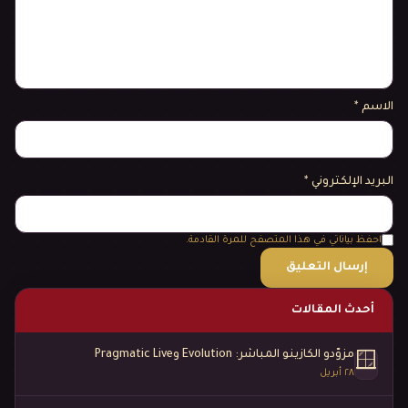
الاسم
*
البريد الإلكتروني
*
احفظ بياناتي في هذا المتصفح للمرة القادمة.
أحدث المقالات
مزوّدو الكازينو المباشر: Evolution وPragmatic Live
🪟
٢٨ أبريل