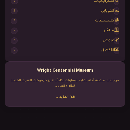
🎨
استراتيجيات
6
💻
الموبايل
5
🪵
كلاسيكيات
7
🪟
مباشر
5
🌿
عروض
2
🎰
الأفضل
5
Wright Centennial Museum
مراجعات معمقة، أدلة عملية، ومقارنات مكافآت لأبرز كازينوهات الإنترنت المتاحة
للقارئ العربي.
اقرأ المزيد
→