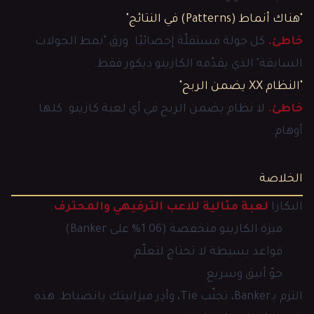
"هناك أنماط (Patterns) في النتائج"
خاطئ.
كل جولة مستقلّة إحصائيًا. ورق "نمط الجولات
السابقة" الذي يقدّمه الكازينو ديكور فقط.
"النظام XX يضمن الربح"
خاطئ.
لا نظام يضمن الربح في أي لعبة كازينو. كلها
أوهام.
الخلاصة
البكارا
لعبة مثالية للاعب الترفيهي والمحترف
:
ميزة الكازينو منخفضة (1.06% على Banker)
قواعد بسيطة لا تحتاج لتعلّم
جوّ أنيق وسريع
التزم بـBanker، تجنّب Tie، وأدِر ميزانيتك بانضباط. هذه