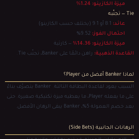
ميزة الكازينو:
1.24%
Tie — تجنّبه
عائد:
8:1 أو 9:1 (يختلف حسب الكازينو)
احتمال الفوز:
9.52%
ميزة الكازينو:
14.36%
— كارثية
القاعدة الذهبية:
راهن دائمًا على Banker، تجنّب Tie.
لماذا Banker أفضل من Player؟
السبب يعود لقاعدة البطاقة الثالثة. Banker يتصرّف بناءً
على ما يفعله Player، ما يعطيه ميزة تكتيكية صغيرة. حتى
بعد خصم العمولة 5%، Banker يبقى الرهان الأفضل.
الرهانات الجانبية (Side Bets)