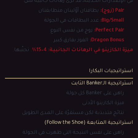
في الإصدارات الحديثة، قد ترى رهانات جانبية مثل:
Pair (زوج):
بطاقتان أوّليتان متطابقتان
Big/Small:
عدد البطاقات في الجولة
Perfect Pair:
زوج من نفس النوع
Dragon Bonus:
الفوز بفارق كبير
ميزة الكازينو في الرهانات الجانبية: 4–15%
. تجنّبها.
استراتيجيات البكارا
استراتيجية الـBanker الثابت
راهن على Banker كل جولة
ميزة الكازينو الأدنى
نتائج متذبذبة لكن مستقرّة على المدى الطويل
استراتيجية المتابعة (Follow the Shoe)
راهن على نفس النتيجة التي ظهرت في الجولة