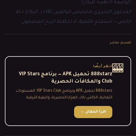
الوصفة الذهبية للبكارا.
المحتوى التحريري مخصص للبالغين (18+). البكارا حظ
خالص — استمتع باللعبة، لا تخطّط للربح المضمون.
القسم
:
مباشر
🎰
انظر أيضًا
888starz تحميل APK — برنامج VIP Stars
Club والمكافآت الحصرية
888starz تحميل APK وبرنامج VIP Stars Club: المستويات
الثمانية، الكاش باك، المزايا الحصرية، وكيفية الترقية.
اقرأ المقال
→