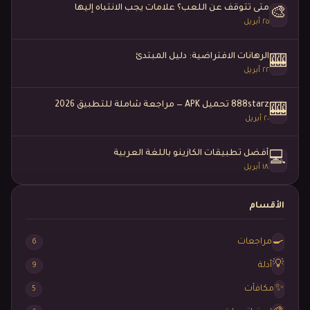
متى تتوقف عن اللعب؟ علامات يجب الانتباه إليها
🎨
٢٥ أبريل
الرهانات الافتراضية: دليل المبتدئ
🎰
٢٢ أبريل
888starz تحميل APK — مراجعة شاملة للتطبيق 2026
🎰
٢٠ أبريل
أفضل تطبيقات الكازينو باللغة العربية
💻
١٨ أبريل
الأقسام
🍳
مراجعات
6
💡
أدلة
9
✨
مكافآت
5