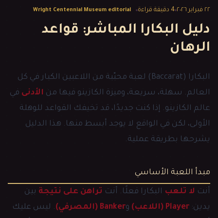
٢٢ فبراير ٢٠٢٦
4
دقيقة قراءة
Wright Centennial Museum editorial
دليل البكارا المباشر: قواعد
الرهان
البكارا (Baccarat) لعبة محبّبة من اللاعبين الكبار في كل
العالم. سهلة، سريعة، وميزة الكازينو فيها من
الأدنى
في
عالم الكازينو. إذا كنت جديدًا، قد تخيفك القواعد للوهلة
الأولى، لكن في الواقع لا يوجد أبسط منها. هذا الدليل
يشرحها بطريقة عملية.
مبدأ اللعبة الأساسي
أنت
لا تلعب
البكارا فعلًا. أنت
تراهن على نتيجة
بين
يدين:
Player (اللاعب)
و
Banker (المصرفي)
. ليس عليك