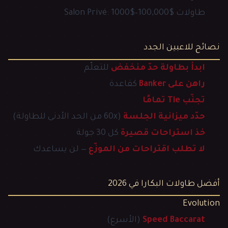
طاولات Salon Privé: 1000$–100,000$
نصائح للاعبين الجدد
ابدأ بطاولة حدّ منخفض
للتعلّم
راهن على Banker
كقاعدة
تجنّب Tie تمامًا
حدّد ميزانية الجلسة
(60x من الحد الأدنى للطاولة)
خذ استراحات قصيرة
كل 30 جولة
لا تطلب اقتراحات من الموزّع
— لن يساعدك
أفضل طاولات البكارا في 2026
Evolution
Speed Baccarat
(الأسرع)