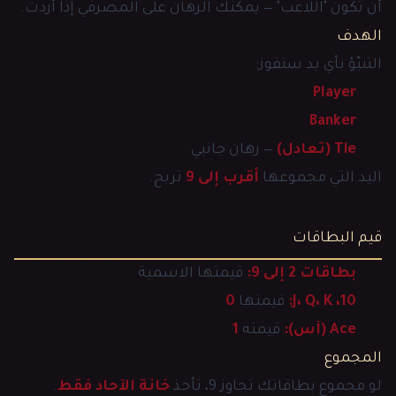
أن تكون "اللاعب" — يمكنك الرهان على المصرفي إذا أردت.
الهدف
التنبّؤ بأي يد ستفوز:
Player
Banker
Tie (تعادل)
— رهان جانبي
اليد التي مجموعها
أقرب إلى 9
تربح.
قيم البطاقات
بطاقات 2 إلى 9:
قيمتها الاسمية
10، J، Q، K:
قيمتها
0
Ace (آس):
قيمته
1
المجموع
لو مجموع بطاقاتك تجاوز 9، تأخذ
خانة الآحاد فقط
.