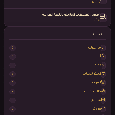
٢٠ أبريل
أفضل تطبيقات الكازينو باللغة العربية
💻
١٨ أبريل
الأقسام
🍳
مراجعات
6
💡
أدلة
9
✨
مكافآت
5
🎨
استراتيجيات
6
💻
الموبايل
5
🪵
كلاسيكيات
7
🪟
مباشر
5
🌿
عروض
2