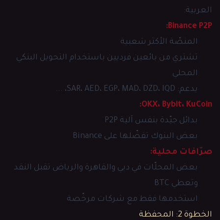
العربية:
Binance P2P:
المنصّة الأكثر شعبية
تشتري من بائعين فرديين باستخدام التحويل البنكي
المحلي
يدعم: SAR، AED، EGP، MAD، DZD، IQD، ...
OKX، Bybit، KuCoin:
بدائل جيّدة بنفس آلية P2P
بعض البنوك تفضّلها على Binance
صرّافات محلية:
بعض المحلّات في دبي والقاهرة والرياض تقبل النقد
وتعطي BTC
استخدمها فقط مع شركات مرخّصة
الخطوة 2: المحفظة