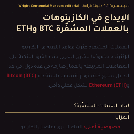
٥ ديسمبر ٢٠٢٥
4
دقيقة قراءة
Wright Centennial Museum editorial
الإيداع في الكازينوهات
بالعملات المشفّرة BTC وETH
العملات المشفّرة غيّرت قواعد اللعبة في الكازينو
الإنترنت، خصوصًا للقارئ العربي حيث القيود البنكية على
المعاملات المرتبطة بالقمار صارمة في عدة دول. في هذا
الدليل نشرح كيف تودع وتسحب باستخدام
Bitcoin (BTC)
و
Ethereum (ETH)
بشكل عملي وآمن.
لماذا العملات المشفّرة؟
المزايا
خصوصية أعلى:
البنك لا يرى تفاصيل الكازينو