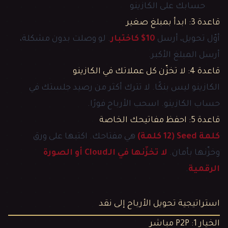
حسابك على الكازينو
قاعدة 3: ابدأ بمبلغ صغير
أوّل تحويل، أرسل
10$ كاختبار
. لو وصلت بدون مشكلة،
أرسل المبلغ الأكبر.
قاعدة 4: لا تخزّن كل عملاتك في الكازينو
الكازينو ليس بنكًا. لا تترك أكثر من رصيد جلستك في
حساب الكازينو. اسحب الأرباح فورًا.
قاعدة 5: احفظ مفاتيحك الخاصة
كلمة Seed (12 كلمة)
هي مفتاحك. اكتبها على ورق
وخزّنها بأمان.
لا تخزّنها في الـCloud أو الصورة
الرقمية
.
استراتيجية تحويل الأرباح إلى نقد
الخيار 1: P2P مباشر