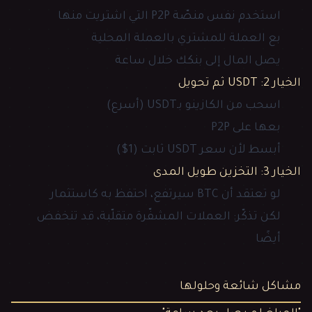
استخدم نفس منصّة P2P التي اشتريت منها
بع العملة للمشتري بالعملة المحلية
يصل المال إلى بنكك خلال ساعة
الخيار 2: USDT ثم تحويل
اسحب من الكازينو بـUSDT (أسرع)
بعها على P2P
أبسط لأن سعر USDT ثابت (1$)
الخيار 3: التخزين طويل المدى
لو تعتقد أن BTC سيرتفع، احتفظ به كاستثمار
لكن تذكّر: العملات المشفّرة متقلّبة، قد تنخفض
أيضًا
مشاكل شائعة وحلولها