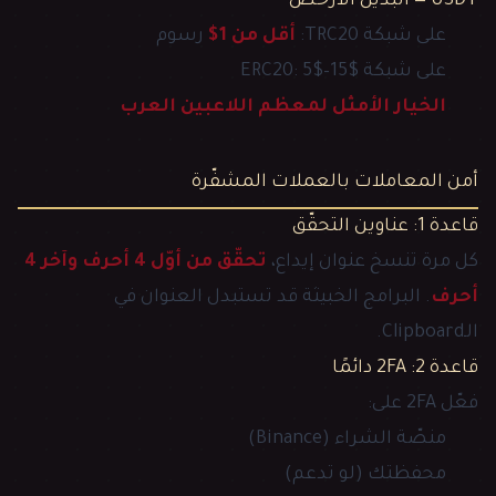
USDT — البديل الأرخص
على شبكة TRC20:
أقل من 1$
رسوم
على شبكة ERC20: 5$–15$
الخيار الأمثل لمعظم اللاعبين العرب
أمن المعاملات بالعملات المشفّرة
قاعدة 1: عناوين التحقّق
كل مرة تنسخ عنوان إيداع،
تحقّق من أوّل 4 أحرف وآخر 4
أحرف
. البرامج الخبيثة قد تستبدل العنوان في
الـClipboard.
قاعدة 2: 2FA دائمًا
فعّل 2FA على:
منصّة الشراء (Binance)
محفظتك (لو تدعم)