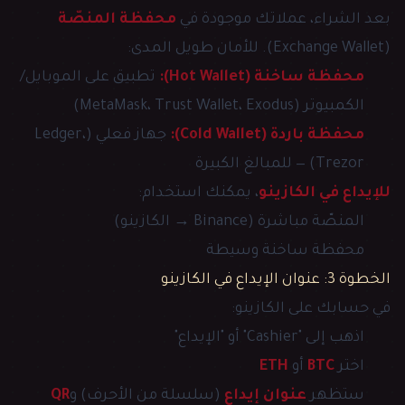
بعد الشراء، عملاتك موجودة في
محفظة المنصّة
(Exchange Wallet). للأمان طويل المدى:
محفظة ساخنة (Hot Wallet):
تطبيق على الموبايل/
الكمبيوتر (MetaMask، Trust Wallet، Exodus)
محفظة باردة (Cold Wallet):
جهاز فعلي (Ledger،
Trezor) — للمبالغ الكبيرة
للإيداع في الكازينو
، يمكنك استخدام:
المنصّة مباشرة (Binance → الكازينو)
محفظة ساخنة وسيطة
الخطوة 3: عنوان الإيداع في الكازينو
في حسابك على الكازينو:
اذهب إلى "Cashier" أو "الإيداع"
اختر
BTC
أو
ETH
ستظهر
عنوان إيداع
(سلسلة من الأحرف) و
QR