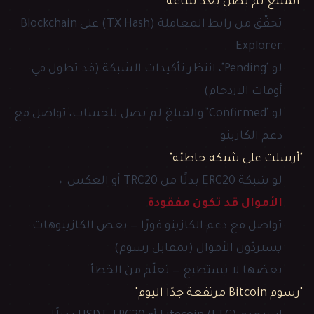
"المبلغ لم يصل بعد ساعة"
تحقّق من رابط المعاملة (TX Hash) على Blockchain
Explorer
لو "Pending"، انتظر تأكيدات الشبكة (قد تطول في
أوقات الازدحام)
لو "Confirmed" والمبلغ لم يصل للحساب، تواصل مع
دعم الكازينو
"أرسلت على شبكة خاطئة"
لو شبكة ERC20 بدلًا من TRC20 أو العكس →
الأموال قد تكون مفقودة
تواصل مع دعم الكازينو فورًا — بعض الكازينوهات
يستردّون الأموال (بمقابل رسوم)
بعضها لا يستطيع — تعلّم من الخطأ
"رسوم Bitcoin مرتفعة جدًا اليوم"