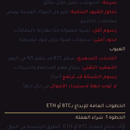
سرعة:
التحويلات تصل خلال دقائق
تجاوز القيود البنكية:
كثير من البنوك العربية ترفض
معاملات الكازينو
رسوم أقل:
نسبة معقولة جدًا مقارنة بالبطاقات
حدود أعلى:
سحوبات كبيرة بدون قيود مصرفية
العيوب
التذبذب السعري:
سعر BTC قد يتغيّر 5% في اليوم
التعقيد التقني:
يحتاج فهم المحافظ والشبكات
رسوم الشبكة قد ترتفع
أحيانًا
لا توجد جهة لاسترداد الأموال
في حال خطأ
الخطوات العامة للإيداع بـBTC أو ETH
الخطوة 1: شراء العملة
أوّلًا، تحتاج لاقتناء BTC أو ETH. الطرق الرئيسية في الدول