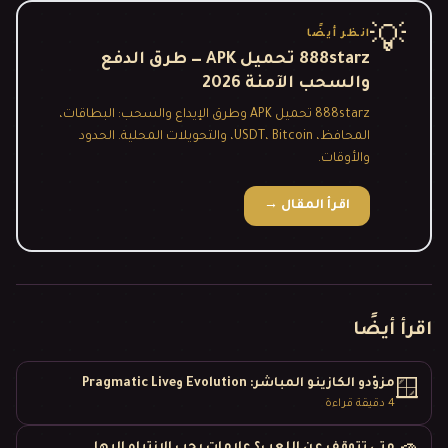
💡
انظر أيضًا
888starz تحميل APK — طرق الدفع
والسحب الآمنة 2026
888starz تحميل APK وطرق الإيداع والسحب: البطاقات،
المحافظ، USDT، Bitcoin، والتحويلات المحلية. الحدود
والأوقات.
اقرأ المقال
→
اقرأ أيضًا
مزوّدو الكازينو المباشر: Evolution وPragmatic Live
🪟
4
دقيقة قراءة
متى تتوقف عن اللعب؟ علامات يجب الانتباه إليها