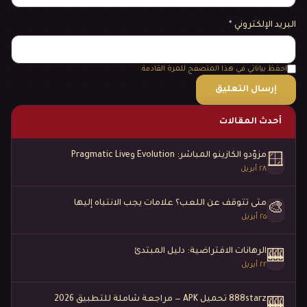
البريد الإلكتروني
*
احفظ بياناتي في هذا المتصفح للمرة القادمة.
أحدث المقالات
مزوّدو الكازينو المباشر: Evolution وPragmatic Live
🪟
٢٨ أبريل
متى تتوقف عن اللعب؟ علامات يجب الانتباه إليها
🎨
٢٥ أبريل
الرهانات الافتراضية: دليل المبتدئ
🎰
٢٢ أبريل
888starz تحميل APK — مراجعة شاملة للتطبيق 2026
🎰