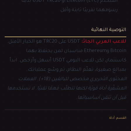
استخدم Litecoin (LTC) أو USDT TRC20 بديلًا
رسومهما تقريبًا ثابتة وأقل
التوصية النهائية
للاعب العربي الجادّ:
USDT على TRC20 هو الخيار الأمثل.
Bitcoin وEthereum مناسبان لمن يحتفظ بهما
كاستثمار، لكن للاعب اليومي USDT أسهل وأرخص. ابدأ
بمبالغ صغيرة، تعلّم النظام، ثم وسّع عملياتك.
المحتوى التحريري مخصص للبالغين (18+). العملات
المشفّرة أداة قويّة لكنها تتطلّب فهمًا تقنيًا. لا تستخدمها
قبل أن تتقن أساسياتها.
القسم
:
أدلة